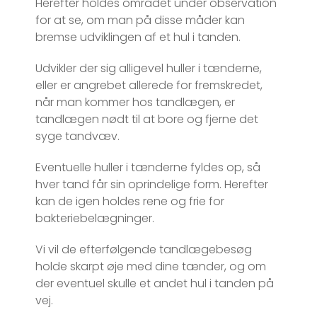
Herefter holdes området under observation
for at se, om man på disse måder kan
bremse udviklingen af et hul i tanden.
Udvikler der sig alligevel huller i tænderne,
eller er angrebet allerede for fremskredet,
når man kommer hos tandlægen, er
tandlægen nødt til at bore og fjerne det
syge tandvæv.
Eventuelle huller i tænderne fyldes op, så
hver tand får sin oprindelige form. Herefter
kan de igen holdes rene og frie for
bakteriebelægninger.
Vi vil de efterfølgende tandlægebesøg
holde skarpt øje med dine tænder, og om
der eventuel skulle et andet hul i tanden på
vej.