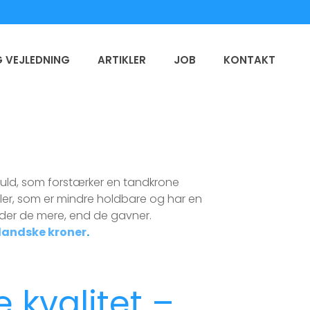
 VEJLEDNING
ARTIKLER
JOB
KONTAKT
guld, som forstærker en tandkrone
ialer, som er mindre holdbare og har en
skader de mere, end de gavner.
landske kroner
.
 kvalitet –