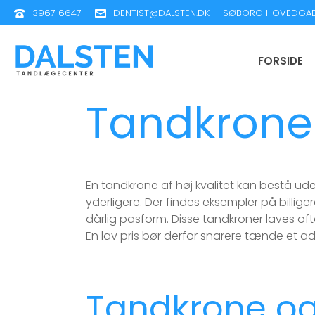
3967 6647
DENTIST@DALSTEN.DK
SØBORG HOVEDGAD
FORSIDE
Tandkrone
En tandkrone af høj kvalitet kan bestå ud
yderligere. Der findes eksempler på billige
dårlig pasform. Disse tandkroner laves ofte
En lav pris bør derfor snarere tænde et a
Tandkrone og 