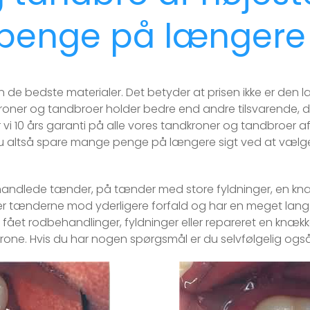
 penge på længere 
e bedste materialer. Det betyder at prisen ikke er den lav
roner og tandbroer holder bedre end andre tilsvarende, der 
der vi 10 års garanti på alle vores tandkroner og tandbroer
altså spare mange penge på længere sigt ved at vælge e
ndlede tænder, på tænder med store fyldninger, en knæk
 tænderne mod yderligere forfald og har en meget lang 
e fået rodbehandlinger, fyldninger eller repareret en knæk
n tandkrone. Hvis du har nogen spørgsmål er du selvfølgelig o