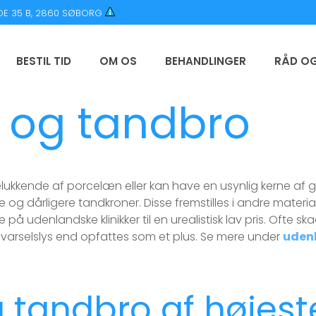
E 35 B, 2860 SØBORG
BESTIL TID
OM OS
BEHANDLINGER
RÅD OG
 og tandbro
elukkende af porcelæn eller kan have en usynlig kerne af 
re og dårligere tandkroner. Disse fremstilles i andre mater
 på udenlandske klinikker til en urealistisk lav pris. Ofte 
dvarselslys end opfattes som et plus. Se mere under
uden
tandbro af højeste